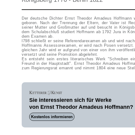
Der deutsche Dichter Ernst Theodor Amadeus Hoffmann w
geboren. Nach der Trennung der Eltern, der Vater ist Re
seiner Mutter und Großmutter auf und besucht in Königsb
dem Schulabschluß studiert Hoffmann ab 1792 Jura in Kön
dem Examen ab.
l798 schließt er seine Referendarexamen ab und wird nach 
Hoffmanns Assessorexamen, er wird nach Posen versetzt. 
gleichen Jahr wird er aufgrund von einer von ihm veröffentl
versetzt und seine Promotion abgelehnt.
Es entsteht sein erstes literarisches Werk "Schreiben eines Klostergeistlichen an seinen
Freund in der Hauptstadt". Ernst Theodor Amadeus Hoffma
zum Regierungsrat ernannt und nimmt 1804 eine neue Stel
Sie interessieren sich für Werke
von Ernst Theodor Amadeus Hoffmann?
Kostenlos informieren