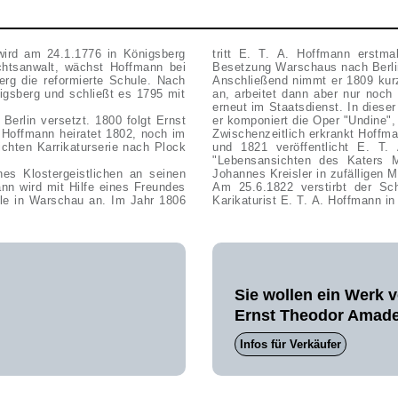
ird am 24.1.1776 in Königsberg
tritt E. T. A. Hoffmann erstma
chtsanwalt, wächst Hoffmann bei
Besetzung Warschaus nach Berl
erg die reformierte Schule. Nach
Anschließend nimmt er 1809 kurz
igsberg und schließt es 1795 mit
an, arbeitet dann aber nur noch 
erneut im Staatsdienst. In diese
Berlin versetzt. 1800 folgt Ernst
Hoffmann heiratet 1802, noch im
Zwischenzeitlich erkrankt Hoffm
ichten Karrikaturserie nach Plock
und 1821 veröffentlicht E. T
"Lebensansichten des Katers M
Johannes Kreisler in zufälligen M
nn wird mit Hilfe eines Freundes
Am 25.6.1822 verstirbt der Schriftsteller, Jurist, Komponist, Musikkritiker, Zeichner und
le in Warschau an. Im Jahr 1806
Karikaturist E. T. A. Hoffmann in 
Sie wollen ein Werk 
Ernst Theodor Amad
Infos für Verkäufer