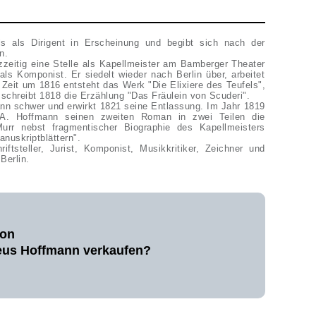
ls als Dirigent in Erscheinung und begibt sich nach der
in.
zeitig eine Stelle als Kapellmeister am Bamberger Theater
als Komponist. Er siedelt wieder nach Berlin über, arbeitet
r Zeit um 1816 entsteht das Werk "Die Elixiere des Teufels",
er komponiert die Oper "Undine", schreibt 1818 die Erzählung "Das Fräulein von Scuderi".
ann schwer und erwirkt 1821 seine Entlassung. Im Jahr 1819
. A. Hoffmann seinen zweiten Roman in zwei Teilen die
urr nebst fragmentischer Biographie des Kapellmeisters
anuskriptblättern".
Berlin.
von
eus Hoffmann verkaufen?